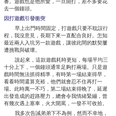
番。遊戲也是他所愛，一旦開打，差不多要花
去一個鐘頭。
因打遊戲引發衝突
早上出門時間固定，打遊戲只要不耽誤行
程，我沒意見，長期下來一直配合良好。怎知
最近兩人入坑另一款遊戲，讓彼此間的默契屢
遭挑戰與破壞。
說起來，這款遊戲耗時更短，每場平均三
十分上下，一個鐘頭通常足夠打兩場。只是遊
戲時間無法抓得精準，有時第一場結束得早，
看看時間還算充裕，他們就會忍不住再打一
場。此時萬一不巧，第二場結束得晚了，延遲
出發造成的趕路壓力，總會令我情緒緊繃，曾
有幾次遇上塞車，火大開罵，一發不可收拾。
我多次告誡弟弟下不為例，然而不幸地，