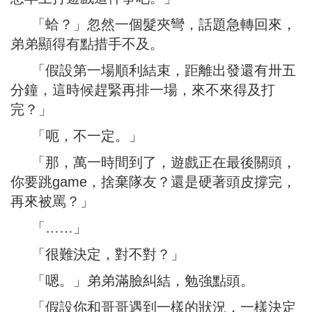
「蛤？」忽然一個髮夾彎，話題急轉回來，
弟弟顯得有點措手不及。
「假設第一場順利結束，距離出發還有卅五
分鐘，這時候趕緊再排一場，來不來得及打
完？」
「呃，不一定。」
「那，萬一時間到了，遊戲正在最後關頭，
你要跳game，捨棄隊友？還是硬著頭皮撐完，
再來被罵？」
「……」
「很難決定，對不對？」
「嗯。」弟弟滿臉糾結，勉強點頭。
「假設你和哥哥遇到一樣的狀況，一樣決定