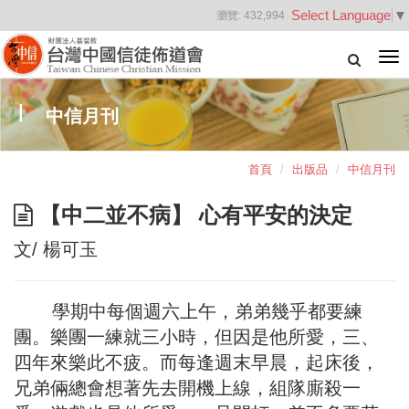
Select Language
▼
瀏覽:
432,994
Tog
nav
中信月刊
首頁
出版品
中信月刊
【中二並不病】 心有平安的決定
文/ 楊可玉
學期中每個週六上午，弟弟幾乎都要練
團。樂團一練就三小時，但因是他所愛，三、
四年來樂此不疲。而每逢週末早晨，起床後，
兄弟倆總會想著先去開機上線，組隊廝殺一