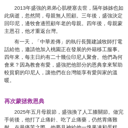
2013年盛強的弟弟心肌梗塞去世，隔年姊姊也如
此病逝，忽然間，母親無人照顧。三年後，盛強決定
回印尼，邊牧會邊照顧年老的母親。四年後，母親蒙
主恩召，他才重返台灣。
有一天，「中華差傳」的執行長龔建誠牧師打電
話給他，邀請他加入桃園正在發展的外籍移工服事。
四年來，每主日約有二十幾位印尼人聚會。他們為何
會來？因為教會有愛，盛強把他部分的恩典拿來幫助
較貧窮的印尼人，讓他們在台灣能享有愛與家的溫
暖。
再次蒙拯救恩典
2025年五月母親節，盛強換了人工膝關節。做完
手術後，他打了止痛針、吃了止痛藥，仍然胃痛難
耐。在最痛苦之際，他夢見神給他一塊果凍和蛋糕，