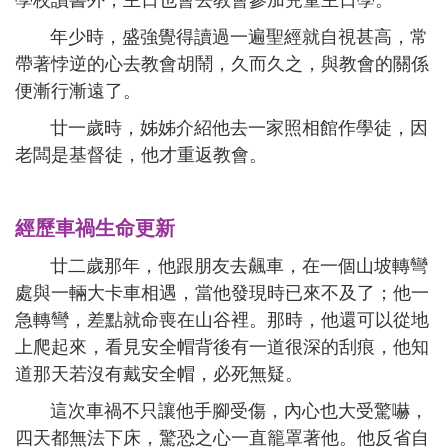
學校讀書外，主日也會去教會參加兒童主日學。
年少時，盛強覺得讀過一遍聖經就自視甚高，常
帶著悖逆的心去教會胡鬧，久而久之，與教會的關係
便漸行漸遠了。
廿一歲時，姊姊介紹他去一家照相館作學徒，因
老闆是基督徒，他才重返教會。
經歷車禍生命更新
廿二歲那年，他跟朋友去飆車，在一個山坡轉彎
處與一輛大卡車相遇，當他發現時已來不及了；他一
急轉彎，差點就命喪在山谷裡。那時，他還可以從地
上爬起來，看見安全帽背後有一道很深的刮痕，他知
道那天若沒有戴安全帽，必死無疑。
這次車禍不只讓他手腳受傷，內心也大受驚嚇，
四天都無法下床，驚恐之心一直籠罩著他。他反省自