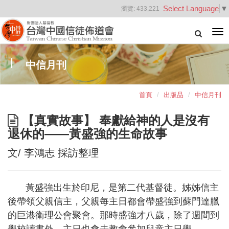
Select Language
▼
瀏覽:
433,221
Tog
nav
中信月刊
首頁
出版品
中信月刊
【真實故事】 奉獻給神的人是沒有
退休的——黃盛強的生命故事
文/ 李鴻志 採訪整理
黃盛強出生於印尼，是第二代基督徒。姊姊信主
後帶領父親信主，父親每主日都會帶盛強到蘇門達臘
的巨港衛理公會聚會。那時盛強才八歲，除了週間到