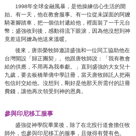
1998年全球金融風暴，是他操練信心生活的開
始。有一天，他在教會服事。有一位從未謀面的阿嬤
騎著腳踏車，把一個信封遞給他，裡面裝了一千元台
幣；盛強收到後，感動得流下眼淚，因為他沒想到神
竟差這阿嬤為他送來溫暖。
後來，唐崇榮牧師邀請盛強和一位同工協助他在
台灣開設「歸正團契」。他跟唐牧師說：「我有教會
給的供應，不用再為我奉獻。」直到盛強的大女兒十
九歲，要去板橋華僑中學註冊，當天唐牧師託人把兩
包信封交給他。沒想到，剛好是他那天所需付的註冊
費錢，讓他再次領受到神的恩典。
參與印尼移工服事
盛強從神學院畢業後，除了在北投行道會擔任牧
師外，也參與印尼移工的服事，且做得有聲有色。