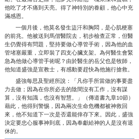
他吃了才不痛到天亮。得了神特別的眷顧，他心中充
滿感恩。
一個月後，他莫名發生盜汗和胸悶，是心肌梗塞
的前兆。他被送到馬偕醫院去，初步檢查正常，但醫
生仍覺得有問題，堅持要做心導管手術，因為他的血
管堵塞嚴重，立即裝了四支心臟支架。為何醫生會緊
急為他做心導管手術呢？由於醫生的岳父也是牧師，
他知道盛強是宣教士，有感動要趕快為他施行搶救。
盛強每思及聖經所說：「凡你手所當做的事要盡
力去做；因為在你所必去的陰間沒有工作，沒有謀
算，沒有知識，也沒有智慧。」（傳道書九章10節）
藉此，他得到警惕，因為兩次生命危機都被神救回
來，他不知道下一次是否還能倖存下來。因此，盛強
決定要忠心服事神到底，因為奉獻給神的人是沒有退
休的。