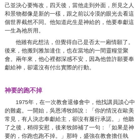
己並決心要悔改，四天後，當他走到外面，所見之人
和景物都像是新的一樣，跟之前以冷漠的眼光去看這
個世界截然不同。他知道此生是神給的，他要奉獻這
一生為祂所用。
他雖有此想法，但覺得自己是否太一廂情願了。
後來，他搬到雅加達住，也在當地的一間靈糧堂聚
會。兩年來，他心裡都深感不安，因為他曾許願要奉
獻給神，卻還沒有付出實際的行動。
神要的跑不掉
1975年，在一次教會退修會中，他找講員談心中
的難處。一開始，吳恩溥牧師說：「你的情況在歐美
常見，有人決志奉獻給主，卻沒有履行承諾。」他聽
了之後，稍得安慰，後來牧師補了一句：「如果是神
要的，你跑也跑不掉。」那時，盛強在教會擔任執