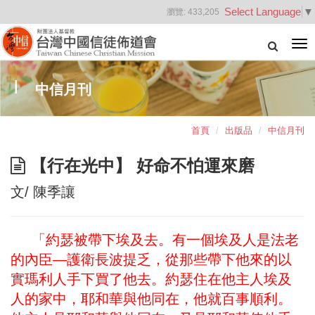
Select Language
▼
瀏覽:
433,205
Tog
nav
中信月刊
首頁
出版品
中信月刊
【行在光中】 好命不怕運來磨
文/ 陳季讓
「約瑟被帶下埃及去。有一個埃及人是法老
的內臣—護衛長波提乏，從那些帶下他來的以
實瑪利人手下買了他去。約瑟住在他主人埃及
人的家中，耶和華與他同在，他就百事順利。