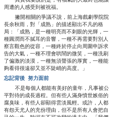
周遭的人感受到被祝福。
撇開相關的爭議不說，前上海戲劇學院院
長余秋雨，對「成熟」的描述顯出不凡的格
局：「成熟，是一種明亮而不刺眼的光輝，一
種圓潤而不膩耳的音響，一種不再需要對別人
察言觀色的從容，一種終於停止向周圍申訴求
告的大氣，一種不理會哄鬧的微笑，一種洗刷
了偏激的淡漠，一種無須聲張的厚實，一種能
夠看得很遠卻又並不陡峭的高度。」
忘記背後 努力面前
不是每個人都能有美好的童年，凡事被公
平對待的成長過程。但有些人滿身憤世嫉俗的
腐臭味，有些人卻顯得雲淡風輕。或許，人都
有怨天尤人的充份理由，但不是所有人會把自