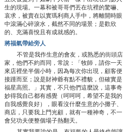
生的現場。一幕和被哥哥們丟在坑裡的驚嚇、
哀求，被賣在以實瑪利商人手中，將離開時眼
中滾滿心碎淚水，截然不同的場景；是歡欣
的、充滿喜悅且有成就感的。
將福氣帶給旁人
不管是我作生意的會友，或熟悉的街頭店
家，他們不約而同，常說：「牧師，請你一天
來店裡坐半個小時，因為每次你出現，顧客便
接踵而至；說是財神爺有點不禮貌，但確實是
福星高照。」其實，不只他們這麼說，這事奇
妙得我自己都有感覺（呵呵呵，希望不是我的
自我感覺良好），眼看沒什麼生意的小攤子、
商店，只要我上門光顧，就有一種神奇，不一
會兒功夫便整個場子熱翻天。
其實我要說的是，有福氣的人最終也能讓