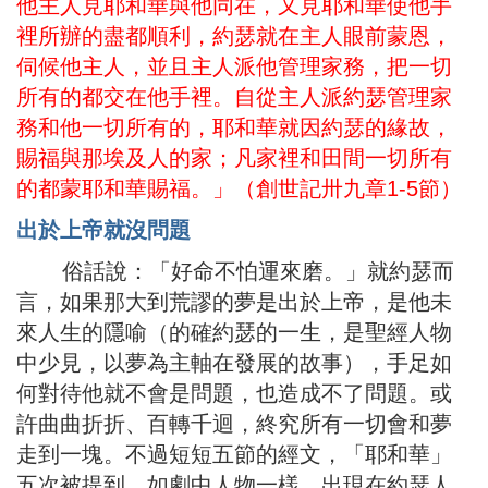
他主人見耶和華與他同在，又見耶和華使他手
裡所辦的盡都順利，約瑟就在主人眼前蒙恩，
伺候他主人，並且主人派他管理家務，把一切
所有的都交在他手裡。自從主人派約瑟管理家
務和他一切所有的，耶和華就因約瑟的緣故，
賜福與那埃及人的家；凡家裡和田間一切所有
的都蒙耶和華賜福。」（創世記卅九章1-5節）
出於上帝就沒問題
俗話說：「好命不怕運來磨。」就約瑟而
言，如果那大到荒謬的夢是出於上帝，是他未
來人生的隱喻（的確約瑟的一生，是聖經人物
中少見，以夢為主軸在發展的故事），手足如
何對待他就不會是問題，也造成不了問題。或
許曲曲折折、百轉千迴，終究所有一切會和夢
走到一塊。不過短短五節的經文，「耶和華」
五次被提到，如劇中人物一樣，出現在約瑟人