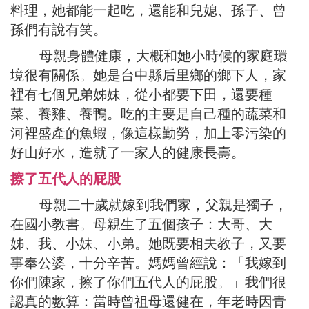
料理，她都能一起吃，還能和兒媳、孫子、曾
孫們有說有笑。
母親身體健康，大概和她小時候的家庭環
境很有關係。她是台中縣后里鄉的鄉下人，家
裡有七個兄弟姊妹，從小都要下田，還要種
菜、養雞、養鴨。吃的主要是自己種的蔬菜和
河裡盛產的魚蝦，像這樣勤勞，加上零污染的
好山好水，造就了一家人的健康長壽。
擦了五代人的屁股
母親二十歲就嫁到我們家，父親是獨子，
在國小教書。母親生了五個孩子：大哥、大
姊、我、小妹、小弟。她既要相夫教子，又要
事奉公婆，十分辛苦。媽媽曾經說：「我嫁到
你們陳家，擦了你們五代人的屁股。」我們很
認真的數算：當時曾祖母還健在，年老時因青