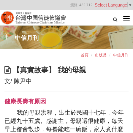
Select Language
▼
瀏覽:
432,712
Tog
nav
中信月刊
首頁
出版品
中信月刊
【真實故事】 我的母親
文/ 陳尹中
健康長壽有原因
我的母親洪程，出生於民國十七年，今年
已經九十五歲。感謝主，母親還很健康，每天
早上都會散步，每餐能吃一碗飯，家人煮什麼