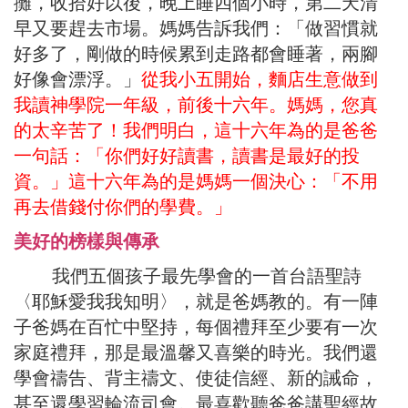
攤，收拾好以後，晚上睡四個小時，第二天清
早又要趕去市場。媽媽告訴我們：「做習慣就
好多了，剛做的時候累到走路都會睡著，兩腳
好像會漂浮。」
從我小五開始，麵店生意做到
我讀神學院一年級，前後十六年。媽媽，您真
的太辛苦了！我們明白，這十六年為的是爸爸
一句話：「你們好好讀書，讀書是最好的投
資。」這十六年為的是媽媽一個決心：「不用
再去借錢付你們的學費。」
美好的榜樣與傳承
我們五個孩子最先學會的一首台語聖詩
〈耶穌愛我我知明〉，就是爸媽教的。有一陣
子爸媽在百忙中堅持，每個禮拜至少要有一次
家庭禮拜，那是最溫馨又喜樂的時光。我們還
學會禱告、背主禱文、使徒信經、新的誡命，
甚至還學習輪流司會。最喜歡聽爸爸講聖經故