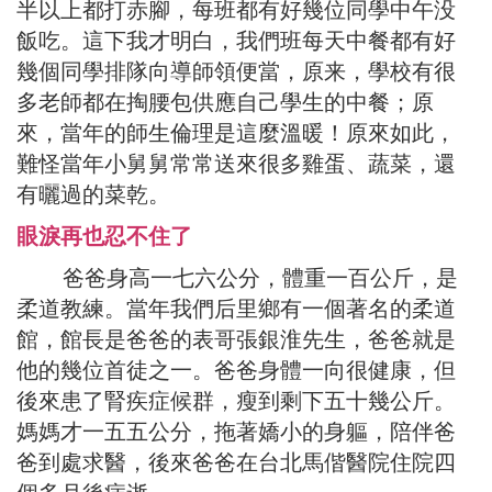
半以上都打赤腳，每班都有好幾位同學中午没
飯吃。這下我才明白，我們班每天中餐都有好
幾個同學排隊向導師領便當，原来，學校有很
多老師都在掏腰包供應自己學生的中餐；原
來，當年的師生倫理是這麼溫暖！原來如此，
難怪當年小舅舅常常送來很多雞蛋、蔬菜，還
有曬過的菜乾。
眼淚再也忍不住了
爸爸身高一七六公分，體重一百公斤，是
柔道教練。當年我們后里鄉有一個著名的柔道
館，館長是爸爸的表哥張銀淮先生，爸爸就是
他的幾位首徒之一。爸爸身體一向很健康，但
後來患了腎疾症候群，瘦到剩下五十幾公斤。
媽媽才一五五公分，拖著嬌小的身軀，陪伴爸
爸到處求醫，後來爸爸在台北馬偕醫院住院四