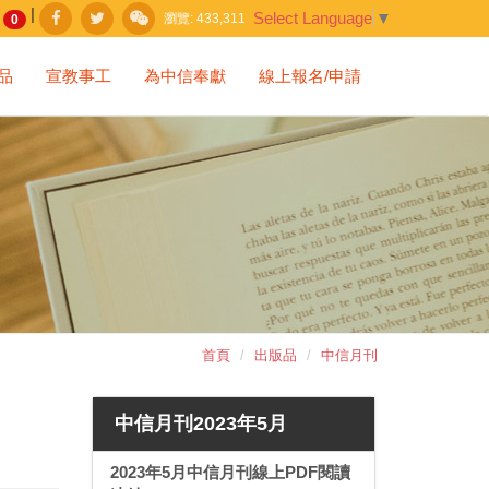
|
Select Language
▼
瀏覽:
433,311
0
品
宣教事工
為中信奉獻
線上報名/申請
首頁
出版品
中信月刊
中信月刊2023年5月
2023年5月中信月刊線上PDF閱讀