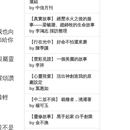
連結
by 中信月刊
【真實故事】 經歷水火之後的服
事——梁毓珊、趙錦牧的生命故事
我也向
by 李鴻志 採訪整理
加給你
【行在光中】 好命不怕運來磨
by 陳季讓
與屬靈
【雲彩見證】 一個美麗的故事
by 李祥
【心靈視窗】 活出神創造我的原
耀頌讚
廠設定
by 葉惠如
最輕
【中二並不病】 栽種者，澆灌著
by 楊可玉
【靈修故事】 黑手起家 白手創業
by 金不換
並不是