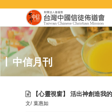
中信月刊
【心靈視窗】 活出神創造我
文/ 葉惠如