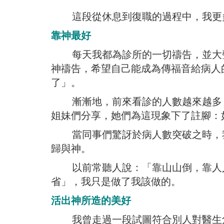
這段從休息到復職的過程中，我更
靠神最好
每天我都為診所的一切禱告，並大聲
神禱告，希望自己能成為傳福音給病人
了」。
漸漸地，前來看診的人數越來越多，
姐妹們分享，她們為這現象下了註腳：
當同事們驚訝於病人數突破之時，我
歸與神。
以前常聽人說：「靠山山倒，靠人人
省」，我只是做了我該做的。
活出神所造的美好
我曾走過一段試圖符合別人對醫生角