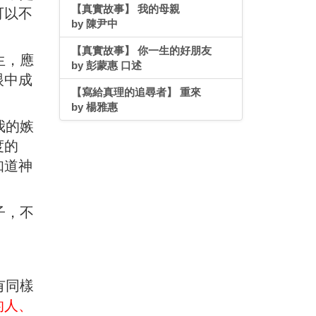
【真實故事】 我的母親
可以不
by 陳尹中
【真實故事】 你一生的好朋友
生，應
by 彭蒙惠 口述
眼中成
【寫給真理的追尋者】 重來
by 楊雅惠
我的嫉
度的
知道神
子，不
有同樣
的人、