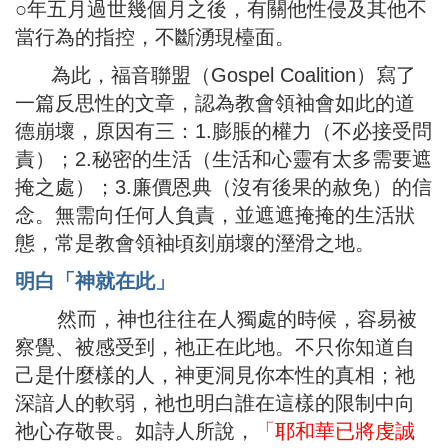
○年五月過世幾個月之後，有關他性侵及其他不
當行為的指控，不斷湧現檯面。
為此，福音聯盟（Gospel Coalition）寫了
一篇反思性的文章，認為教會領袖會如此的道
德崩壞，原因有三：1.膨脹的權力（不必接受問
責）；2.秘密的生活（生活和心靈有太多需要遮
掩之處）；3.廉價恩典（沒有後果的赦免）的信
念。無需向任何人負責，並遮遮掩掩的生活狀
態，常是教會領袖頃刻崩壞的溼滑之地。
明白「神就在此」
然而，神也往往在人獨處的時候，容易被
察覺、被感受到，祂正在此地。不只你知道自
己是什麼樣的人，神更洞見你本性的真相；祂
深諳人的軟弱，祂也明白誰在這樣的限制中向
祂心存敬畏。如詩人所說，
「耶和華已將虔誠