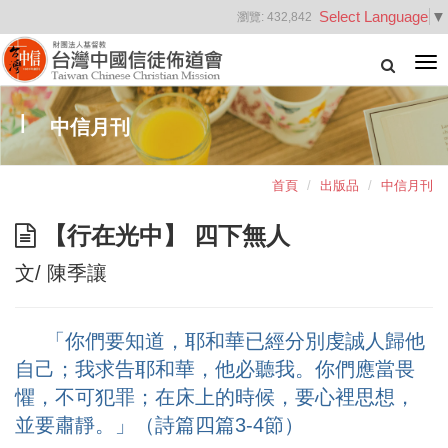
Select Language
▼
瀏覽:
432,842
Tog
nav
中信月刊
首頁
出版品
中信月刊
【行在光中】 四下無人
文/ 陳季讓
「你們要知道，耶和華已經分別虔誠人歸他
自己；我求告耶和華，他必聽我。你們應當畏
懼，不可犯罪；在床上的時候，要心裡思想，
並要肅靜。」（詩篇四篇3-4節）