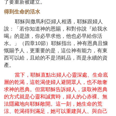
了要重新被建立。
得到生命的活水
耶穌與撒馬利亞婦人相遇，耶穌跟婦人
說：「若你知道神的恩賜，和對你說『給我水
喝』的是誰，你必早求他，他也必早給你活
水。」（四章10節）耶穌指出，神有恩典且慷
慨賜予人，更重要的是，這位神有能力，有東
西可以給，且給的不是消耗品，而是永續的資
產。
當下，耶穌直點出婦人心靈深處、生命底
層的乾渴，這乾渴使婦人避開眾人，也不敢奢
求神的恩典。但當耶穌告訴婦人，汲取神恩典
的方式就是心靈和誠實時，婦人的心赤裸、無
法隱藏地向耶穌敞開。這一刻，她生命的荒
涼、乾渴得到滿足，她可以重建與人、與自己