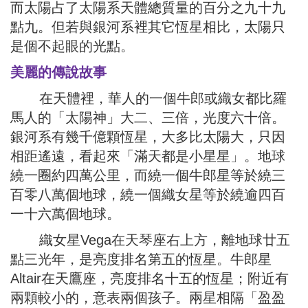
而太陽占了太陽系天體總質量的百分之九十九
點九。但若與銀河系裡其它恆星相比，太陽只
是個不起眼的光點。
美麗的傳說故事
在天體裡，華人的一個牛郎或織女都比羅
馬人的「太陽神」大二、三倍，光度六十倍。
銀河系有幾千億顆恆星，大多比太陽大，只因
相距遙遠，看起來「滿天都是小星星」。地球
繞一圈約四萬公里，而繞一個牛郎星等於繞三
百零八萬個地球，繞一個織女星等於繞逾四百
一十六萬個地球。
織女星Vega在天琴座右上方，離地球廿五
點三光年，是亮度排名第五的恆星。牛郎星
Altair在天鷹座，亮度排名十五的恆星；附近有
兩顆較小的，意表兩個孩子。兩星相隔「盈盈