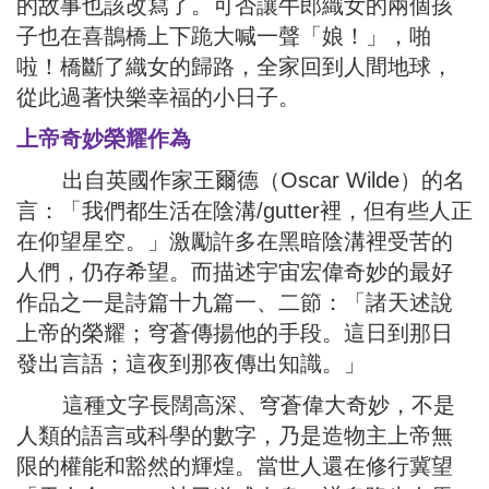
的故事也該改寫了。可否讓牛郎織女的兩個孩
子也在喜鵲橋上下跪大喊一聲「娘！」，啪
啦！橋斷了織女的歸路，全家回到人間地球，
從此過著快樂幸福的小日子。
上帝奇妙榮耀作為
出自英國作家王爾德（Oscar Wilde）的名
言：「我們都生活在陰溝/gutter裡，但有些人正
在仰望星空。」激勵許多在黑暗陰溝裡受苦的
人們，仍存希望。而描述宇宙宏偉奇妙的最好
作品之一是詩篇十九篇一、二節：「諸天述說
上帝的榮耀；穹蒼傳揚他的手段。這日到那日
發出言語；這夜到那夜傳出知識。」
這種文字長闊高深、穹蒼偉大奇妙，不是
人類的語言或科學的數字，乃是造物主上帝無
限的權能和豁然的輝煌。當世人還在修行冀望