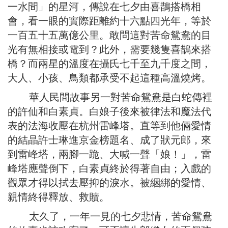
一水間」的星河，傳說在七夕由喜鵲搭橋相
會，看一眼的實際距離約十六點四光年，等於
一百五十五萬億公里。敢問這對苦命鴛鴦的目
光有無相接或電到？此外，需要幾隻喜鵲來搭
橋？而兩星的溫度在攝氏七千至九千度之間，
大人、小孩、鳥類都承受不起這種高溫燒烤。
華人民間故事另一對苦命鴛鴦是白蛇傳裡
的許仙和白素貞。白娘子後來被律法和魔法代
表的法海收壓在杭州雷峰塔。直等到他倆愛情
的結晶許士琳進京金榜題名、成了狀元郎，來
到雷峰塔，兩腳一跪、大喊一聲「娘！」，雷
峰塔應聲倒下，白素貞終於得著自由；入戲的
觀眾才得以拭去壓抑的淚水。被綑綁的愛情、
親情終得釋放、救贖。
太久了，一年一見的七夕悲情，苦命鴛鴦