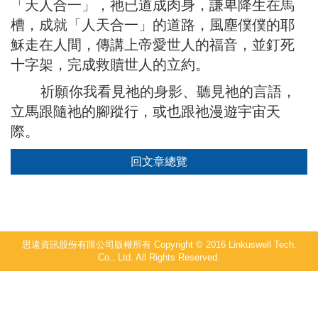
「天人合一」，祂已道成肉身，謙卑降生在馬
槽，成就「人天合一」的道路，風塵僕僕的耶
穌走在人間，傳講上帝愛世人的福音，並釘死
十字架，完成救贖世人的立約。
祈願你我看見祂的身影、聽見祂的言語，
立馬跟隨祂的腳蹤行，或也跟祂漫遊宇宙天
際。
回文章總覽
思遠資訊股份有限公司版權所有 Copyright © 2016 Linkuswell Tech.
Co., Ltd. All Rights Reserved.