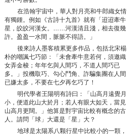
在浩翰宇宙中，華人對月亮和牛郎織女情
有獨鍾。例如《古詩十九首》就有「迢迢牽牛
星，皎皎河漢女。……河漢清且淺，相去復幾
許。盈盈一水間，脈脈不得語。」
後來詩人墨客積累更多作品，包括北宋楊
朴的嘲諷七巧節：「未會牽牛意若何，須邀織
女弄金梭；年年乞與人間巧，不道人間巧已
多。」投機取巧、勾心鬥角、詐騙集團在人間
已嫌太多，不要在七夕再乞巧了！
明代學者王陽明有詩曰：「山高月遠覺月
小，便道此山大於月；若人有眼大如天，當見
山高月更闊。」他算是對宇宙比較有概念的古
人。請問「球」大還是「星」大？
地球是太陽系八颗行星中比較小的一顆，