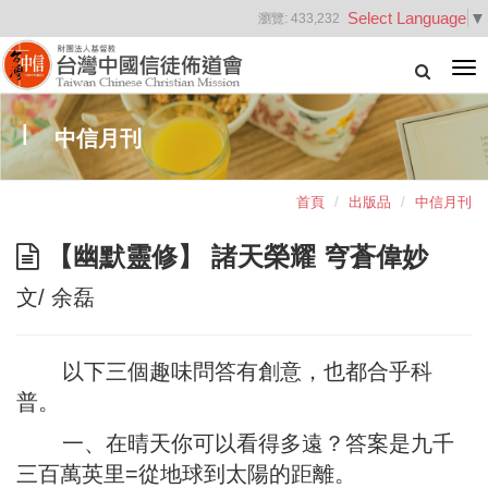
Select Language
▼
瀏覽:
433,232
Tog
nav
中信月刊
首頁
出版品
中信月刊
【幽默靈修】 諸天榮耀 穹蒼偉妙
文/ 余磊
以下三個趣味問答有創意，也都合乎科
普。
一、在晴天你可以看得多遠？答案是九千
三百萬英里=從地球到太陽的距離。