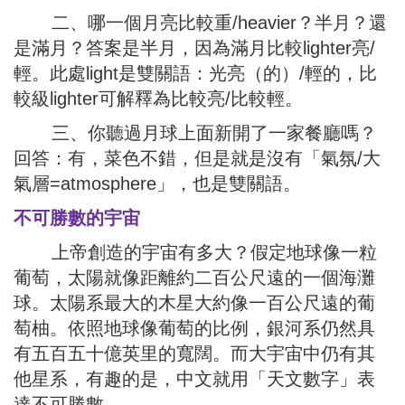
二、哪一個月亮比較重/heavier？半月？還
是滿月？答案是半月，因為滿月比較lighter亮/
輕。此處light是雙關語：光亮（的）/輕的，比
較級lighter可解釋為比較亮/比較輕。
三、你聽過月球上面新開了一家餐廳嗎？
回答：有，菜色不錯，但是就是沒有「氣氛/大
氣層=atmosphere」，也是雙關語。
不可勝數的宇宙
上帝創造的宇宙有多大？假定地球像一粒
葡萄，太陽就像距離約二百公尺遠的一個海灘
球。太陽系最大的木星大約像一百公尺遠的葡
萄柚。依照地球像葡萄的比例，銀河系仍然具
有五百五十億英里的寬闊。而大宇宙中仍有其
他星系，有趣的是，中文就用「天文數字」表
達不可勝數。