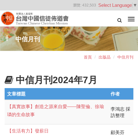
Select Language
▼
瀏覽:
432,503
Tog
nav
中信月刊
首頁
出版品
中信月刊
中信月刊2024年7月
文章標題
作者
【真實故事】創造之源來自愛——陳聖倫、徐瑜
李鴻志 採
璘的生命故事
訪整理
【生活有力】發薪日
顧美芬