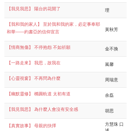
【我見我思】 陽台的花開了
理
【我和我的家人】 至於我和我的家，必定事奉耶
黃秋芳
和華——約書亞的信仰宣言
【情商無傷】 不停抱怨 不如祈願
金不換
【一路走來】 我思，故我在
嵐馨
【心靈視窗】 不再問為什麼
周瑞意
【幽默靈修】 橢圓軌道 太初有道
余磊
【我見我思】 為什麼人會沒有安全感
胡思
方慧珠 口
【真實故事】 母親的抉擇
述