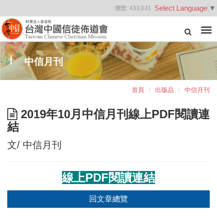
Select Language
▼
瀏覽:
433,031
Tog
nav
中信月刊
首頁
出版品
中信月刊
2019年10月中信月刊線上PDF閱讀連
結
文/ 中信月刊
線上PDF閱讀連結
回文章總覽