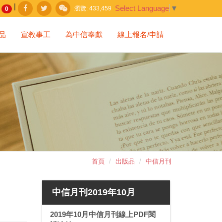
|
Select Language
▼
瀏覽:
433,459
0
品
宣教事工
為中信奉獻
線上報名/申請
首頁
出版品
中信月刊
中信月刊2019年10月
2019年10月中信月刊線上PDF閱