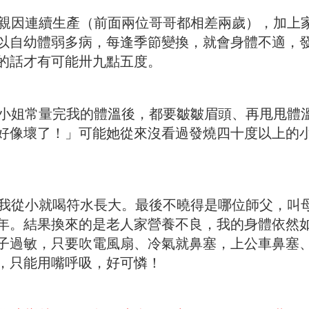
因連續生產（前面兩位哥哥都相差兩歲），加上
以自幼體弱多病，每逢季節變換，就會身體不適，
的話才有可能卅九點五度。
姐常量完我的體溫後，都要皺皺眉頭、再甩甩體
好像壞了！」可能她從來沒看過發燒四十度以上的
從小就喝符水長大。最後不曉得是哪位師父，叫
年。結果換來的是老人家營養不良，我的身體依然
子過敏，只要吹電風扇、冷氣就鼻塞，上公車鼻塞
，只能用嘴呼吸，好可憐！