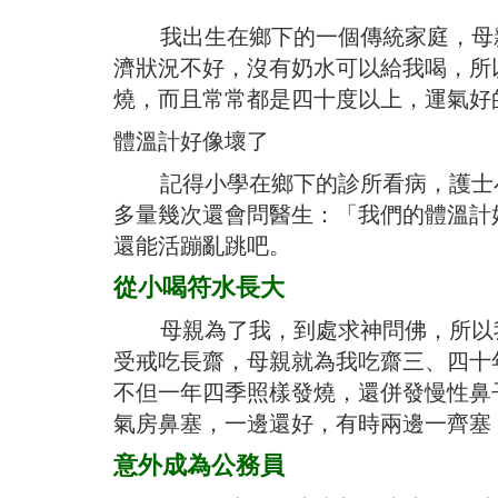
我出生在鄉下的一個傳統家庭，母親
濟狀況不好，沒有奶水可以給我喝，所
燒，而且常常都是四十度以上，運氣好
體溫計好像壞了
記得小學在鄉下的診所看病，護士小
多量幾次還會問醫生：「我們的體溫計
還能活蹦亂跳吧。
從小喝符水長大
母親為了我，到處求神問佛，所以我
受戒吃長齋，母親就為我吃齋三、四十
不但一年四季照樣發燒，還併發慢性鼻
氣房鼻塞，一邊還好，有時兩邊一齊塞
意外成為公務員