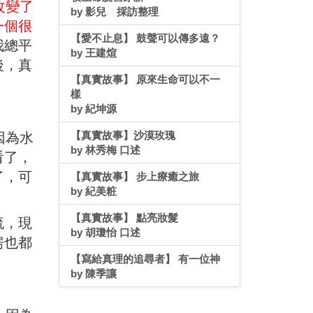
改變了
by 影兒 採訪整理
一個很
【愛不止息】 鼓聲可以傳多遠？
我總平
by 王建煊
後，真
【真實故事】 原來生命可以不一
樣
by 紀坤源
【真實故事】沙漠玫瑰
因為水
by 林秀梅 口述
看了，
了，可
【真實故事】 步上療癒之旅
by 紀美粧
【真實故事】 點亮妝髮
流，現
by 胡瓊怡 口述
房也都
【寫給真理的追尋者】 有一位神
by 陳季讓