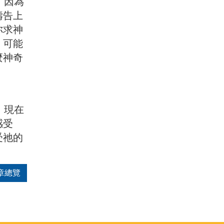
；因為
禱告上
你求神
，可能
麼神奇
，現在
感受
受祂的
章總覽