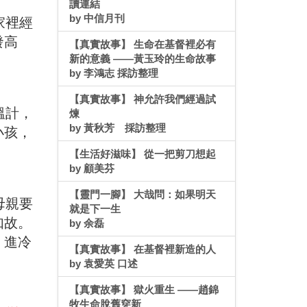
讀連結
by 中信月刊
家裡經
發高
【真實故事】 生命在基督裡必有
新的意義 ——黃玉玲的生命故事
by 李鴻志 採訪整理
【真實故事】 神允許我們經過試
溫計，
煉
by 黃秋芳 採訪整理
小孩，
【生活好滋味】 從一把剪刀想起
by 顧美芬
【靈門一腳】 大哉問：如果明天
母親要
就是下一生
如故。
by 余磊
、進冷
【真實故事】 在基督裡新造的人
by 袁愛英 口述
【真實故事】 獄火重生 ——趙錦
牧生命脫舊穿新