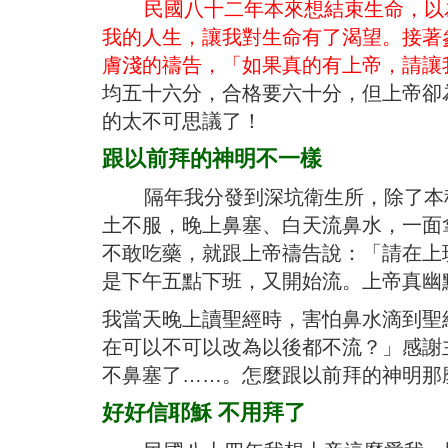
民國八十二年本來想結束生命，以
我的人生，讓我對生命有了渴望。接著
膚淺的禱告，「如果真的有上帝，請讓
均五十六分，合格要六十分，但上帝卻
的太不可思議了！
跟以前拜的神明不一樣
隔年我分發到深坑衛生所，除了本科
土不服，晚上鼻塞、白天流鼻水，一面
不敢吃藥，就跟上帝禱告說：「請在上
是下午五點下班，又開始流。上帝真幽
我當天晚上讀聖經時，害怕鼻水滴到聖
在可以不可以改為以後都不流？」感謝
不鼻塞了……。怎麼跟以前拜的神明那
好好信耶穌
不用拜了