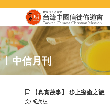
中信月刊
【真實故事】 步上療癒之旅
文/ 紀美粧