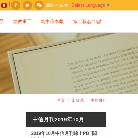
|
Select Language
▼
瀏覽:
432,785
0
品
宣教事工
為中信奉獻
線上報名/申請
首頁
出版品
中信月刊
中信月刊2019年10月
2019年10月中信月刊線上PDF閱