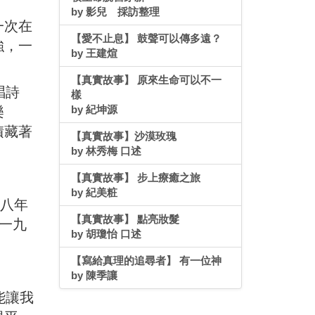
by 影兒 採訪整理
一次在
【愛不止息】 鼓聲可以傳多遠？
強，一
by 王建煊
【真實故事】 原來生命可以不一
唱詩
樣
by 紀坤源
樂
積藏著
【真實故事】沙漠玫瑰
by 林秀梅 口述
【真實故事】 步上療癒之旅
by 紀美粧
八年
【真實故事】 點亮妝髮
一九
by 胡瓊怡 口述
【寫給真理的追尋者】 有一位神
by 陳季讓
能讓我