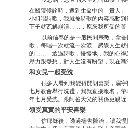
在醫院候診時，遇到生命中的「貴人」
小組唱詩歌，我就被詩歌的內容感動到
下子就瓦解崩潰……，原來我所受的苦
以前信奉的是一般民間宗教，拿香跟
歌，每唱一次就流一次淚，感覺人生就
的……。透過詩歌，慢慢地，我的心得
壓力跟憂愁，對人生沒有盼望，現在漸
和女兒一起受洗
很多人看到我變得開朗喜樂，眉宇間
七月教會舉行洗禮，我就直接報名，帶
年七月受洗。跟阿爸天父的關係更親近
領受真實的平安喜樂
信耶穌後，透過禱告醫治，讓我慢慢