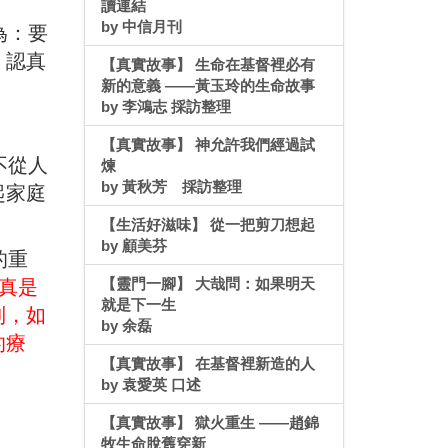
讀連結
by 中信月刊
為：要
，認真
【真實故事】 生命在基督裡必有
新的意義 ——黃玉玲的生命故事
by 李鴻志 採訪整理
【真實故事】 神允許我們經過試
不從人
煉
by 黃秋芳 採訪整理
起家庭
。
【生活好滋味】 從一把剪刀想起
by 顧美芬
的重
【靈門一腳】 大哉問：如果明天
真是
就是下一生
到，如
by 余磊
的療
【真實故事】 在基督裡新造的人
by 袁愛英 口述
【真實故事】 獄火重生 ——趙錦
牧生命脫舊穿新