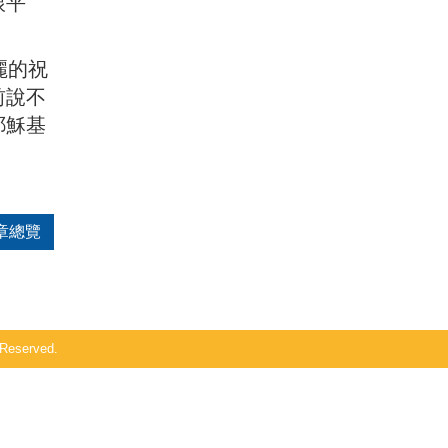
跟平
麗的祝
前說不
耶穌基
章總覽
Reserved.