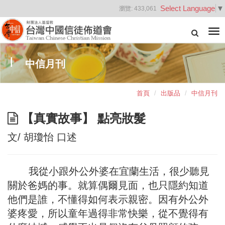
Select Language
▼
瀏覽:
433,061
Tog
nav
中信月刊
首頁
出版品
中信月刊
【真實故事】 點亮妝髮
文/ 胡瓊怡 口述
我從小跟外公外婆在宜蘭生活，很少聽見
關於爸媽的事。就算偶爾見面，也只隱約知道
他們是誰，不懂得如何表示親密。因有外公外
婆疼愛，所以童年過得非常快樂，從不覺得有