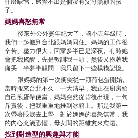
什麼缺憾，感覺不出是個沒有父母照顧的孩
子。
媽媽喜怒無常
後來外公外婆年紀大了，國小五年級時，
我們一起搬到台北跟媽媽同住。媽媽的工作很
辛苦、壓力很大，回家多半已是深夜。有時她
會把我搖醒，先是教訓我一頓，然後又抱著我
痛哭，半夢半醒間，我只留下一些模糊記憶。
跟媽媽的第一次衝突從一顆荷包蛋開始。
當時搬來台北不久，一大清早，我正在廚房給
自己煎蛋帶便當，媽媽突然從背後出現，一句
斥責後，把我重重地推到冰箱上。那是我第一
次帶著眼淚去上學，對於媽媽的喜怒無常，我
的內心充滿恐懼，母女間的距離愈來愈遠。
找到對造型的興趣與才能