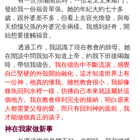
有一次預備開店時，一位老太太來敲門，
發給我一份福音單張。她的年紀大約七十多
歲，跟外婆差不多，但看上去容光煥發，與每
天煩惱兒孫的外婆完全兩樣。我感到好奇，開
始想要接觸福音。
透過工作，我認識了現在教會的師母。她
在閒談中問我知不知道上帝，約我下班後喝咖
啡，帶領我禱告。
我在禱告中不斷流淚，感覺
自己堅硬的外殼開始融化，這才知道世界上有
一位神，祂真的懂我。雖然教會很小，我卻像
條魚回到水裡一樣，彷彿自己本來就該屬於這
個地方。我在教會得到完全的接納，明白原來
人都需要父母的愛，而只有回到神的面前，我
才能做個真正的孩子。
神在我家做新事